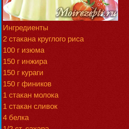
Ингредиенты
2 стакана круглого риса
100 г изюма
150 г инжира
150 г кураги
150 г фиников
1 стакан молока
1 стакан сливок
4 белка
1/2 ст. сахара